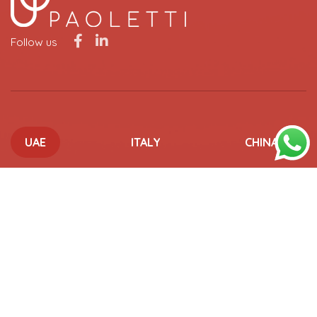
Follow us
UAE
ITALY
CHINA
UAE OFFICES
ABU DHABI
15-107 Al Khatem Tower, ADGM Square, Al Maryah Island,
Abu Dhabi, UAE
+971 2 6673433
info@paoletti.com