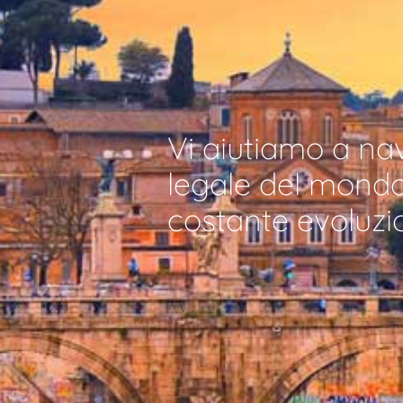
Vi aiutiamo a n
legale del mondo 
costante evoluzi