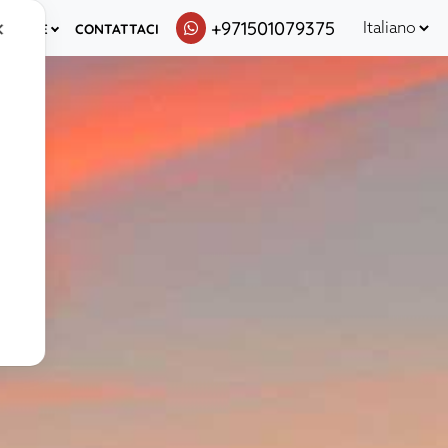
+971501079375
✕
ISORSE
CONTATTACI