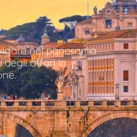
avigare nel panorama
degli affari in
one.