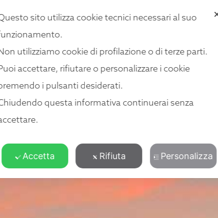
CHI SIAMO
LE NOSTRE SEDI
UNISCITI A NOI
CENTRO R
Questo sito utilizza cookie tecnici necessari al suo
funzionamento.
Non utilizziamo cookie di profilazione o di terze parti.
Puoi accettare, rifiutare o personalizzare i cookie
premendo i pulsanti desiderati.
Chiudendo questa informativa continuerai senza
accettare.
Accetta
Rifiuta
Personalizza