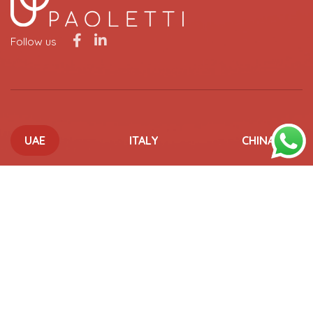
Follow us
UAE
ITALY
CHINA
UAE OFFICES
ABU DHABI
15-107 Al Khatem Tower, ADGM Square, Al Maryah Island,
Abu Dhabi, UAE
+971 2 6673433
info@paoletti.com