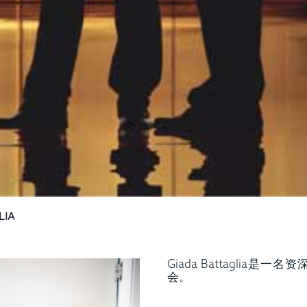
LIA
Giada Battaglia是一
会。