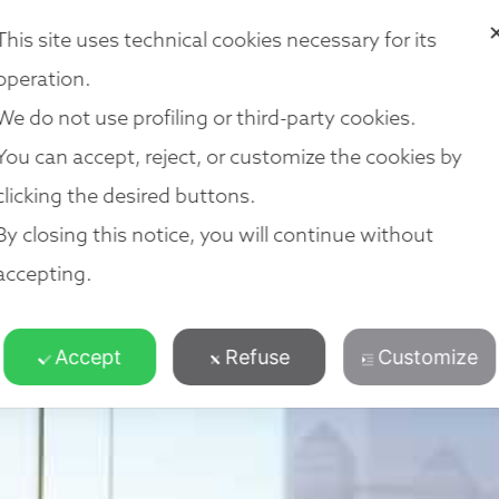
i法律集团
我们的法律服务
我们的团队
我们的地点
加入我们
This site uses technical cookies necessary for its
operation.
We do not use profiling or third-party cookies.
You can accept, reject, or customize the cookies by
clicking the desired buttons.
By closing this notice, you will continue without
accepting.
Accept
Refuse
Customize